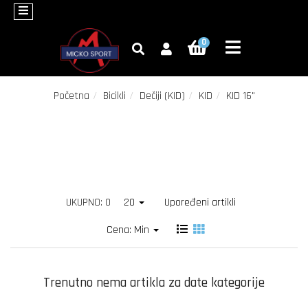
×
0
Bicikli
Oprema
za
Početna
Bicikli
Dečiji (KID)
KID
KID 16"
bicikle
Fitness
Trotineti
Roleri
UKUPNO: 0
20
Upoređeni artikli
Zimski
Cena: Min
program
Akcija
Trenutno nema artikla za date kategorije