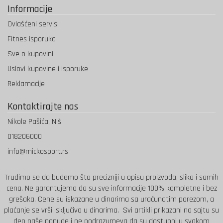
Informacije
Ovlašćeni servisi
Fitnes isporuka
Sve o kupovini
Uslovi kupovine i isporuke
Reklamacije
Kontaktirajte nas
Nikole Pašića, Niš
018206000
info@mickosport.rs
Trudimo se da budemo što precizniji u opisu proizvoda, slika i samih
cena. Ne garantujemo da su sve informacije 100% kompletne i bez
grešaka.
Cene su iskazane u dinarima sa uračunatim porezom, a
plaćanje se vrši isključivo u dinarima.
Svi artikli prikazani na sajtu su
deo naše ponude i ne podrazumeva da su dostupni u svakom