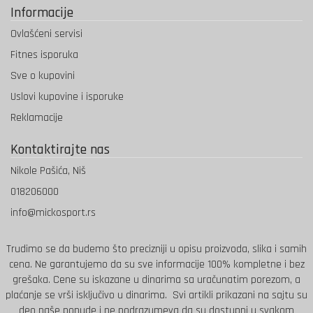
Informacije
Ovlašćeni servisi
Fitnes isporuka
Sve o kupovini
Uslovi kupovine i isporuke
Reklamacije
Kontaktirajte nas
Nikole Pašića, Niš
018206000
info@mickosport.rs
Trudimo se da budemo što precizniji u opisu proizvoda, slika i samih
cena. Ne garantujemo da su sve informacije 100% kompletne i bez
grešaka.
Cene su iskazane u dinarima sa uračunatim porezom, a
plaćanje se vrši isključivo u dinarima.
Svi artikli prikazani na sajtu su
deo naše ponude i ne podrazumeva da su dostupni u svakom