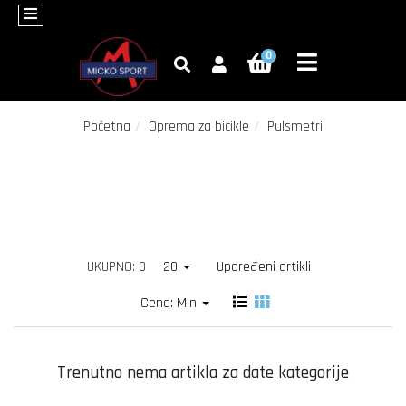
×
0
Bicikli
Oprema
za
Početna
Oprema za bicikle
Pulsmetri
bicikle
Fitness
Trotineti
Roleri
UKUPNO: 0
20
Upoređeni artikli
Zimski
Cena: Min
program
Akcija
Trenutno nema artikla za date kategorije